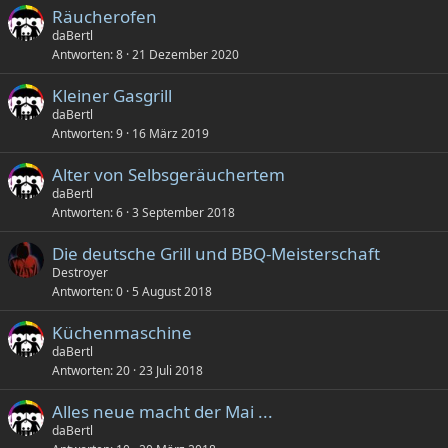
Räucherofen
daBertl
Antworten
8
21 Dezember 2020
Kleiner Gasgrill
daBertl
Antworten
9
16 März 2019
Alter von Selbsgeräuchertem
daBertl
Antworten
6
3 September 2018
Die deutsche Grill und BBQ-Meisterschaft
Destroyer
Antworten
0
5 August 2018
Küchenmaschine
daBertl
Antworten
20
23 Juli 2018
Alles neue macht der Mai ...
daBertl