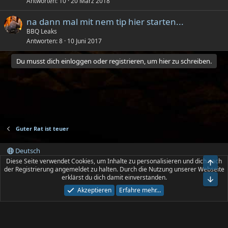
Antworten
10
20 März 2018
na dann mal mit nem tip hier starten...
BBQ Leaks
Antworten
8
10 Juni 2017
Du musst dich einloggen oder registrieren, um hier zu schreiben.
Guter Rat ist teuer
Deutsch
Diese Seite verwendet Cookies, um Inhalte zu personalisieren und dich nach
Obe
Kontakt
Nutzungsbedingungen
Datenschutz
der Registrierung angemeldet zu halten. Durch die Nutzung unserer Webseite
Hilfe und Impressum
R
erklärst du dich damit einverstanden.
Unt
S
S
Akzeptieren
Erfahre mehr…
®
Community platform by XenForo
© 2010-2026 XenForo Ltd.